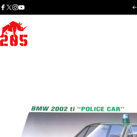
Skip to content
Facebook
X (Twitter)
Instagram
YouTube
205ホビーズ｜205 Hobbies