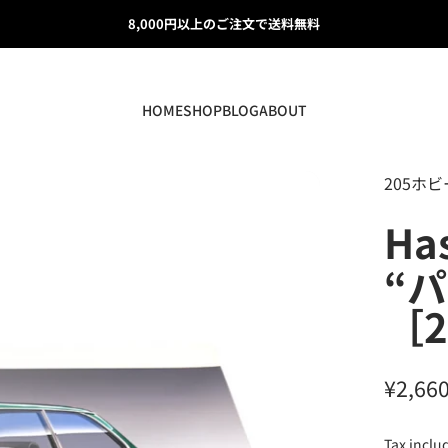
8,000円以上のご注文で送料無料
Details Matter.
HOME
SHOP
BLOG
ABOUT
HOME
SHOP
BLOG
ABOUT
Vendor:
205ホビー
Ha
“パ
［2
¥2,66
Tax inclu