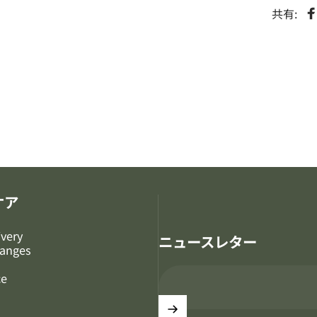
共有:
S
ケア
ivery
ニュースレター
hanges
ce