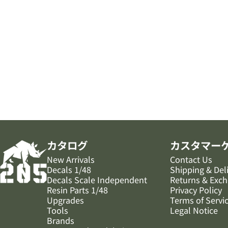
205ホビーズ｜205 Hobbies
カタログ
カスタマー
New Arrivals
Contact Us
Decals 1/48
Shipping & Del
Decals Scale Independent
Returns & Exc
Resin Parts 1/48
Privacy Policy
Upgrades
Terms of Servi
Tools
Legal Notice
Brands