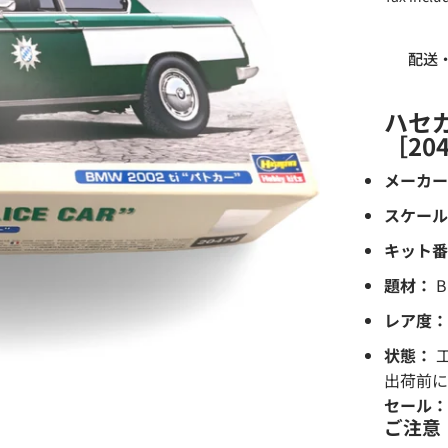
配送
ハセガ
［20
メーカー
スケール
キット番
題材：
B
レア度：
状態：
工
出荷前に
セール：
ご注意