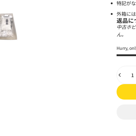
特記がな
外箱には
返品に
中古ホビ
ん。
Hurry, onl
Quantity