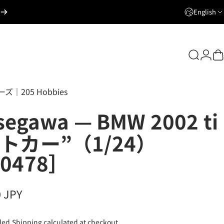
English
Login
Search
C
ズ｜205 Hobbies
segawa
—
BMW
2002
ti
トカー”（1/24）
0478］
0 JPY
ded.
Shipping
calculated at checkout.