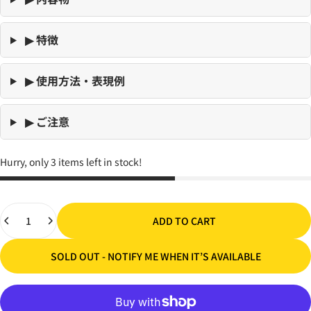
▶ 特徴
▶ 使用方法・表現例
▶ ご注意
Hurry, only 3 items left in stock!
Quantity
ADD TO CART
SOLD OUT - NOTIFY ME WHEN IT’S AVAILABLE