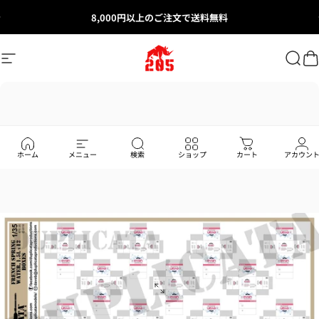
Skip to content
8,000円以上のご注文で送料無料
Site navigation
205ホビーズ｜205 Hobbies
Sear
C
ホーム
メニュー
検索
ショップ
カート
アカウン