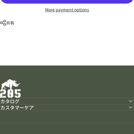
More payment options
共有
205ホビーズ｜205 Hobbies
カタログ
カスタマーケア