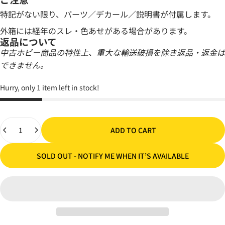
特記がない限り、パーツ／デカール／説明書が付属します。
外箱には経年のスレ・色あせがある場合があります。
返品について
中古ホビー商品の特性上、重大な輸送破損を除き返品・返金は
できません。
Hurry, only 1 item left in stock!
Quantity
ADD TO CART
SOLD OUT - NOTIFY ME WHEN IT’S AVAILABLE