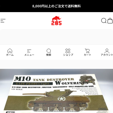
Skip to content
8,000円以上のご注文で送料無料
Site navigation
205ホビーズ｜205 Hobbies
Sear
C
ホーム
メニュー
検索
ショップ
カート
アカウン